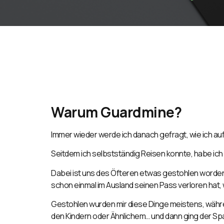
Warum Guardmine?
Immer wieder werde ich danach gefragt, wie ich a
Seitdem ich selbstständig Reisen konnte, habe ich f
Dabei ist uns des Öfteren etwas gestohlen worde
schon einmal im Ausland seinen Pass verloren hat,
Gestohlen
wurden mir diese Dinge meistens, währe
den Kindern oder Ähnlichem… und dann ging der Sp