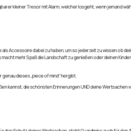
gbarer kleiner Tresor mit Alarm, welcher losgeht, wenn jemand 
ie
als Accessoire dabei zu haben, um so jederzeit zu wissen ob d
Es macht mehr Spaß die Landschaft zu genießen oder deinen Kinder
 genau dieses „piece of mind“ hergibt.
ßen kannst, die schönsten Erinnerungen UND deine Wertsachen wi
r den Schutz deiner Wertsachen, steht Guardmine auch für den 