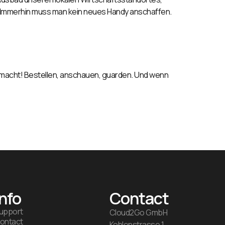
lt: Immerhin muss man kein neues Handy anschaffen.
anmacht! Bestellen, anschauen, guarden. Und wenn
Info
Contact
upport
Cloud2Go GmbH
ontact
Kohlenstrasse 1