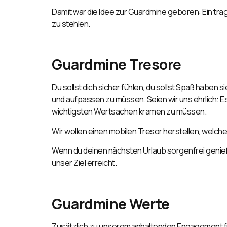
Damit war die Idee zu
r Guardmine geboren: Ein tra
zu stehlen.
Guardmine Tresor
e
Du sollst dich sicher fühlen, du sollst Spaß haben s
und aufpassen zu müssen. Seien wir uns ehrlich: 
wichtigsten Wertsachen kramen zu müssen.
Wir wollen einen mobilen Tresor herstellen,
welcher
Wenn du dein
en nächsten Urlaub sorgenfrei genie
unser Ziel erreicht.
Guardmine Werte
Zusätzlich zu unserem anhaltenden Engagement fü