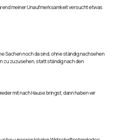
während meiner Unaufmerksamkeit versucht etwas
eine Sachen noch da sind, ohne ständig nachsehen
n zu zuzusehen, statt ständig nach den
eder mit nach Hause bringst, dann haben wir
Ausbau unseren lokalen Wirtschaftsstandort
es,