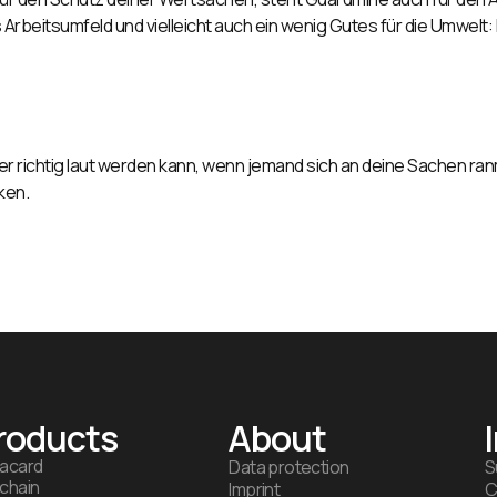
s Arbeitsumfeld und vielleicht auch ein wenig Gutes für die Umwe
der richtig laut werden kann, wenn jemand sich an deine Sachen r
cken.
roducts
About
acard
Data protection
S
chain
Imprint
C