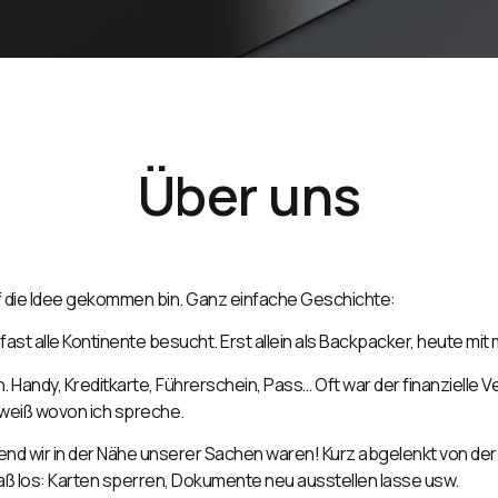
Über uns
uf die Idee gekommen bin. Ganz einfache Geschichte:
ast alle Kontinente besucht. Erst allein als Backpacker, heute mit
n.
Handy, Kreditkarte, Führerschein, Pass… Oft war der finanzielle 
 weiß wovon ich spreche.
nd wir in der Nähe unserer Sachen waren! Kurz abgelenkt von de
aß los: Karten sperren, Dokumente neu ausstellen lasse usw.